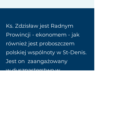
Ks. Zdzisław jest Radnym
Prowincji - ekonomem - jak
również jest proboszczem
polskiej wspólnoty w St-Denis.
Jest on zaangażowany
w duszpasterstwo w
miejscowych parafiach francu
skich jako wikariusz.
Societas Christi Province de
France, Espagne, Portugal