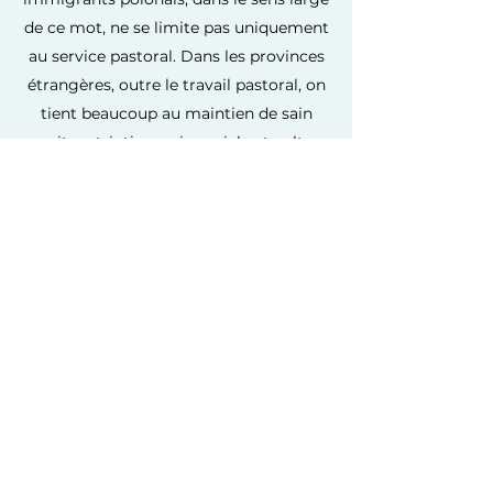
de ce mot, ne se limite pas uniquement
au service pastoral. Dans les provinces
étrangères, outre le travail pastoral, on
tient beaucoup au maintien de sain
esprit patriotique, vie sociale et culture
polonaise. A ces fins on utilise tous les
moyens mass media disponibles
(émissions à la radio en polonais,
édition des revues paroissiales et des
périodiques, sites Internet, etc.).
PLUS
Societas Christi Province de