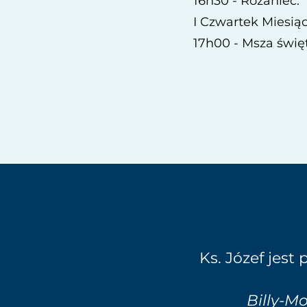
16h30 - Rozaniec.
I Czwartek Miesiąc
17h00 - Msza świę
Ks. Józef jes
Billy-M