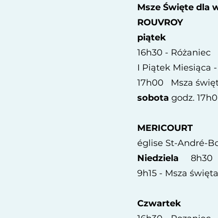
Msze Święte dla w
ROUVROY
piątek
16h30 - Różaniec
I Piątek Miesiąca 
17h00 Msza święt
sobota
godz. 17h
MERICOURT
église St-André-B
Niedziela
8h30 
9h15 - Msza święt
Czwartek