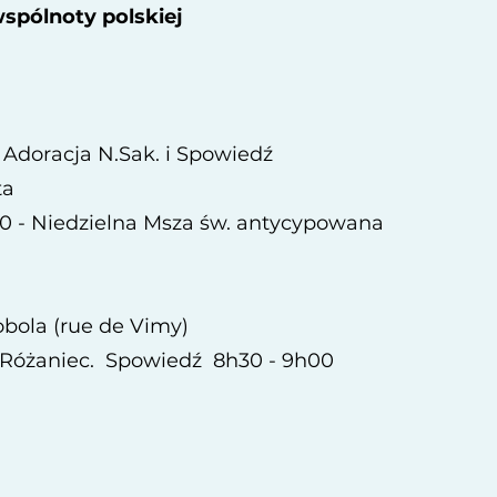
spólnoty polskiej
- Adoracja N.Sak. i Spowiedź
a​
00 - Niedzielna Msza św. antycypowana
obola (rue de Vimy)
Różaniec. Spowiedź 8h30 - 9h00
a