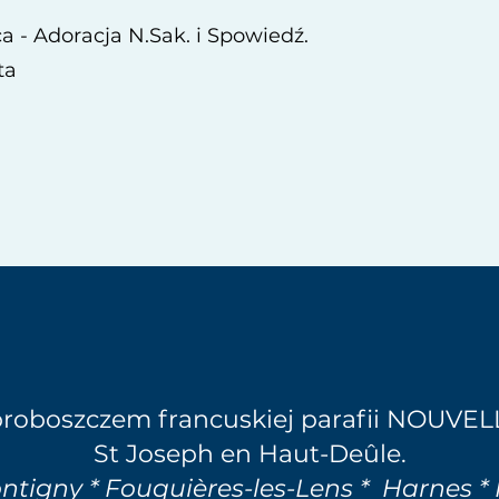
a - Adoracja N.Sak. i Spowiedź.
ta
t proboszczem francuskiej parafii NOUV
St Joseph en Haut­-Deûle.
ontigny * Fouquières-les-Lens * Harnes *